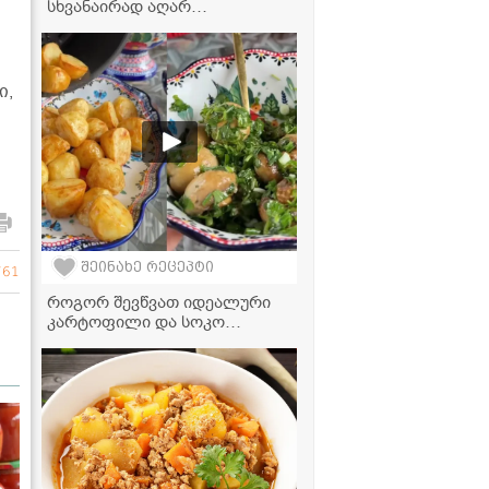
სხვანაირად აღარ
მოამზადებთ! - უგემრიელესი
სოკოს ჩაშუშული
ი,
შეინახე რეცეპტი
761
როგორ შევწვათ იდეალური
კარტოფილი და სოკო
აეროგრილში? - მარტივი
რეცეპტი