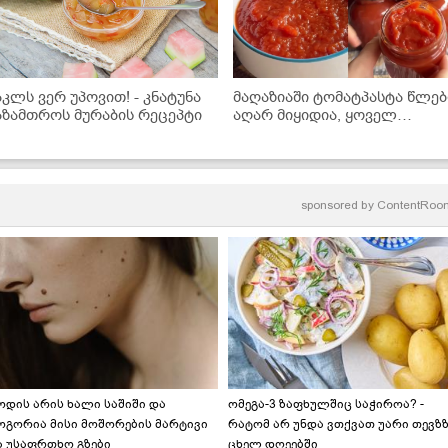
აკლს ვერ უპოვით! - კნატუნა
მაღაზიაში ტომატპასტა წლებ
აზამთროს მურაბის რეცეპტი
აღარ მიყიდია, ყოველ
ზაფხულს ასე ვიმარაგებ
ზამთრისთვის! - ნაცადი
რეცეპტი
sponsored by
ContentRoo
ოდის არის ხალი საშიში და
ომეგა-3 ზაფხულშიც საჭიროა? -
ოგორია მისი მოშორების მარტივი
რატომ არ უნდა ვთქვათ უარი თევზ
ა უსაფრთხო გზები
ცხელ დღეებში