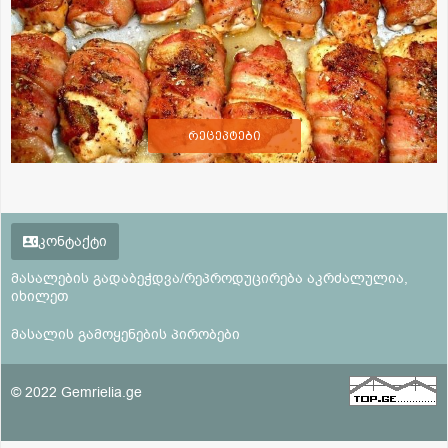
რეცეპტები
კონტაქტი
მასალების გადაბეჭდვა/რეპროდუცირება აკრძალულია,
იხილეთ
მასალის გამოყენების პირობები
© 2022 Gemrielia.ge