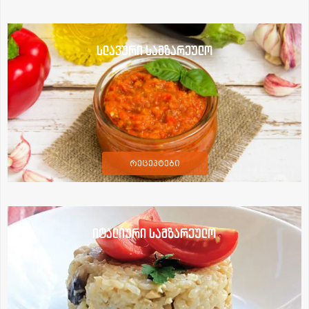
სლავური სამზარეულო
რეცეპტები
იტალიური სამზარეულო