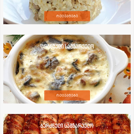
რეცეპტები
ფრანგული სამზარეულო
რეცეპტები
ბერძნული სამზარეულო