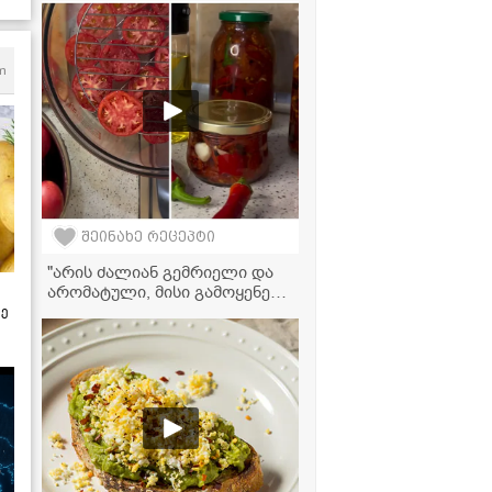
გამოდის" - რაჭული
ხაჭაპურის ვიდეორეცეპტი
m
შეინახე რეცეპტი
"არის ძალიან გემრიელი და
არომატული, მისი გამოყენება
შეგიძლიათ ნებისმიერი ტიპის
ზე
კერძთან და სალათასთან" -
პამიდვრის მარინადი