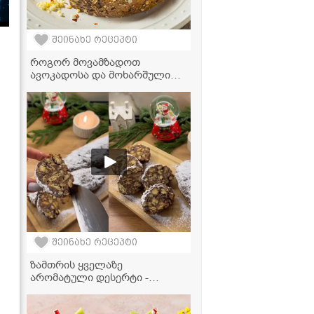
შეინახე რეცეპტი
როგორ მოვამზადოთ
ავოკადოსა და მოხარშული
კვერცხის ძალიან გემრიელი
და ჯანსაღი ტოსტი სულ
რაღაც 10 წუთში!
შეინახე რეცეპტი
ზამთრის ყველაზე
არომატული დესერტი -
შოკოლადის დესერტი
ფორთოხლის ცედრით