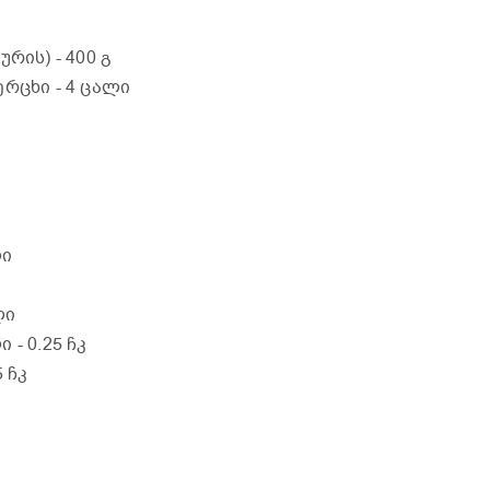
ტურის)
- 400 გ
ვერცხი
- 4 ცალი
ლი
ლი
ლი
- 0.25 ჩკ
5 ჩკ