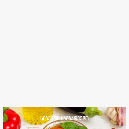
სლავური სამზარეულო