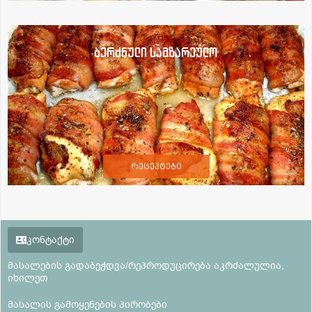
ბერძნული სამზარეულო
რეცეპტები
კონტაქტი
მასალების გადაბეჭდვა/რეპროდუცირება აკრძალულია,
იხილეთ
მასალის გამოყენების პირობები