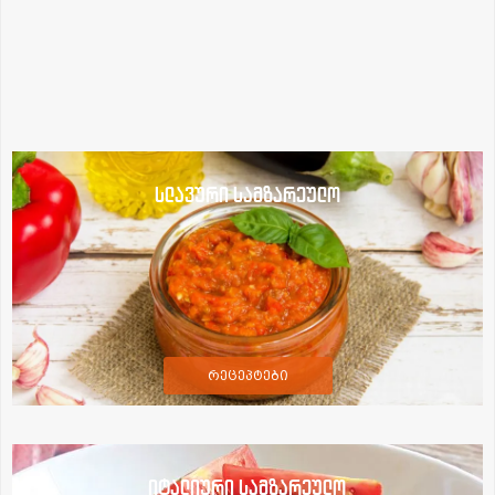
სლავური სამზარეულო
რეცეპტები
იტალიური სამზარეულო