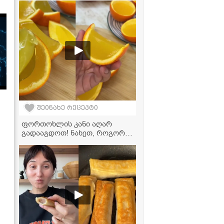
ვიდეორეცეპტი
შეინახე რეცეპტი
ფორთოხლის კანი აღარ
გადააგდოთ! ნახეთ, როგორ
გადავაქციოთ ის ყველაზე
გემრიელ დესერტად