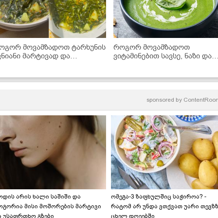
ოგორ მოვამზადოთ ტარხუნის
როგორ მოვამზადოთ
ვნიანი მარტივად და
ვიტამინებით სავსე, ნაზი და
ემრიელად? - საუკეთესო
ჯანსაღი სადილი სულ რაღაც
ეცეპტი
20 წუთში - ისპანახის კრემ-
სუპის რეცეპტი
sponsored by
ContentRoo
ოდის არის ხალი საშიში და
ომეგა-3 ზაფხულშიც საჭიროა? -
ოგორია მისი მოშორების მარტივი
რატომ არ უნდა ვთქვათ უარი თევზ
ა უსაფრთხო გზები
ცხელ დღეებში