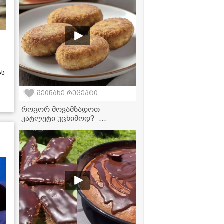
მოამზადეთ!
ას
შეინახე რეცეპტი
როგორ მოვამზადოთ
კატლეტი უცხიმოდ? -
საუკეთესო რეცეპტი
აეროგრილისთვის