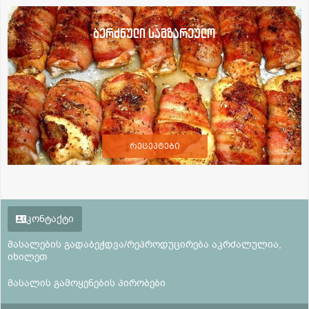
ბერძნული სამზარეულო
რეცეპტები
კონტაქტი
მასალების გადაბეჭდვა/რეპროდუცირება აკრძალულია,
იხილეთ
მასალის გამოყენების პირობები