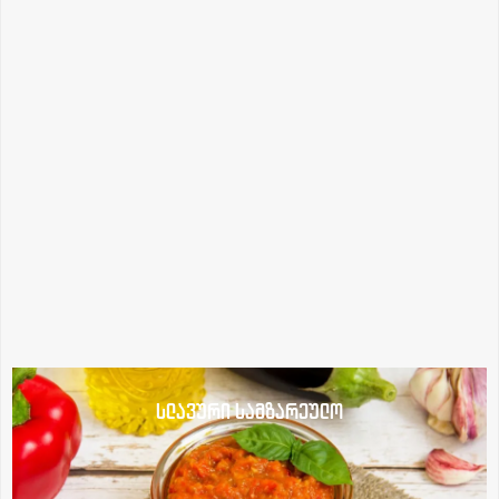
სლავური სამზარეულო