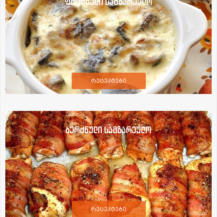
ფრანგული სამზარეულო
რეცეპტები
ბერძნული სამზარეულო
რეცეპტები