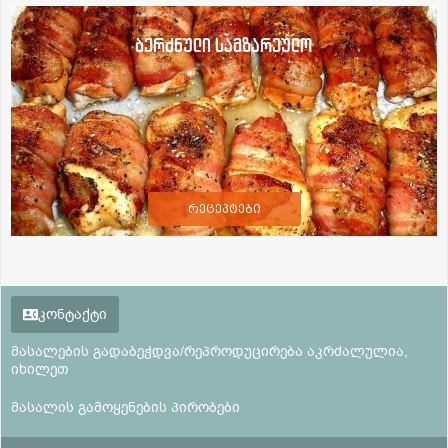
ბერძნული სამზარეულო
რეცეპტები
კონტაქტი
მასალების გადაბეჭდვა/რეპროდუცირება აკრძალულია,
იხილეთ
მასალის გამოყენების პირობები