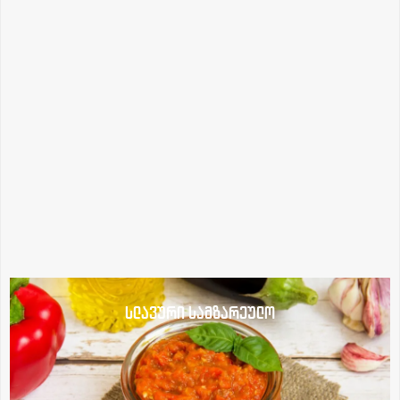
სლავური სამზარეულო