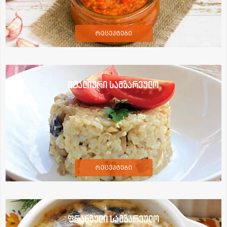
რეცეპტები
იტალიური სამზარეულო
რეცეპტები
ფრანგული სამზარეულო