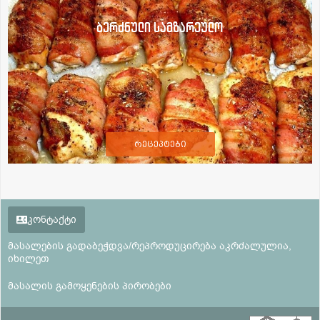
ბერძნული სამზარეულო
რეცეპტები
კონტაქტი
მასალების გადაბეჭდვა/რეპროდუცირება აკრძალულია,
იხილეთ
მასალის გამოყენების პირობები