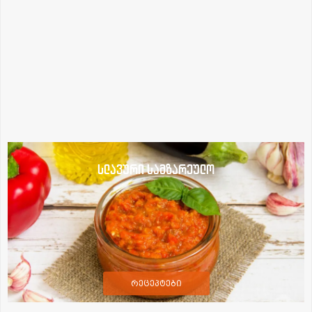
სლავური სამზარეულო
რეცეპტები