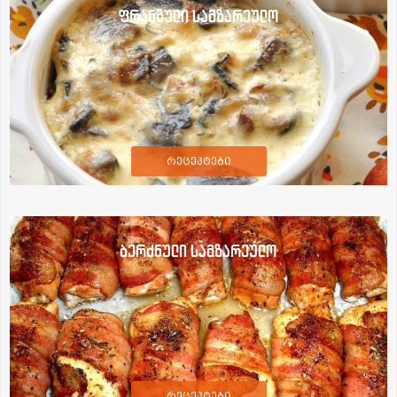
ფრანგული სამზარეულო
რეცეპტები
ბერძნული სამზარეულო
რეცეპტები