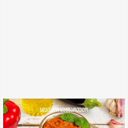
სლავური სამზარეულო