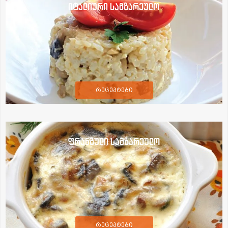
იტალიური სამზარეულო
რეცეპტები
ფრანგული სამზარეულო
რეცეპტები