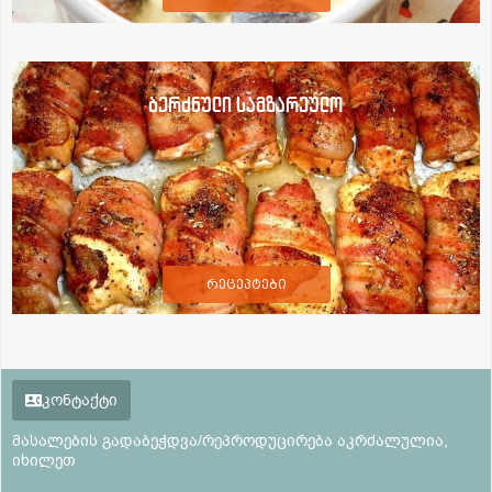
ბერძნული სამზარეულო
რეცეპტები
კონტაქტი
მასალების გადაბეჭდვა/რეპროდუცირება აკრძალულია,
იხილეთ