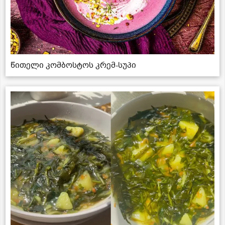
წითელი კომბოსტოს კრემ-სუპი