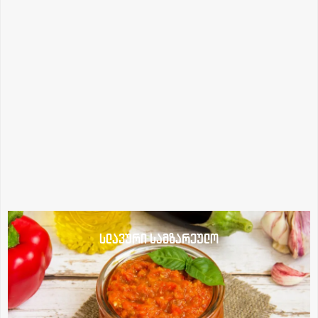
სლავური სამზარეულო