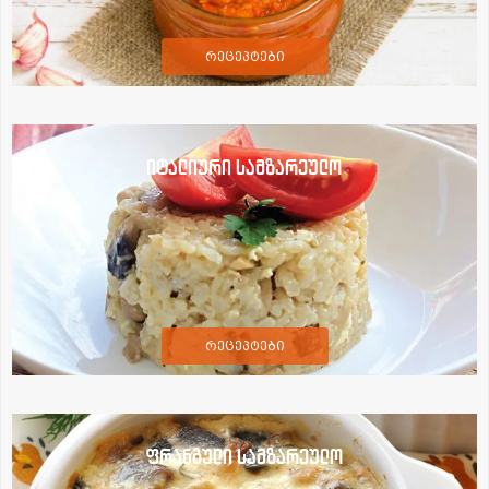
რეცეპტები
იტალიური სამზარეულო
რეცეპტები
ფრანგული სამზარეულო