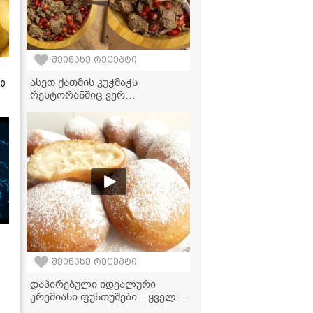
შეინახე რეცეპტი
ასეთ ქათმის კუჭმაჭს
ზე
რესტორანშიც ვერ
მიირთმევთ! საიდუმლო,
რომლის წყალობითაც კერძი
საოცრად გემრიელი გამოდის
შეინახე რეცეპტი
დაპირებული იდეალური
კრემიანი ფუნთუშები – ყველა
საიდუმლო ერთ რეცეპტში