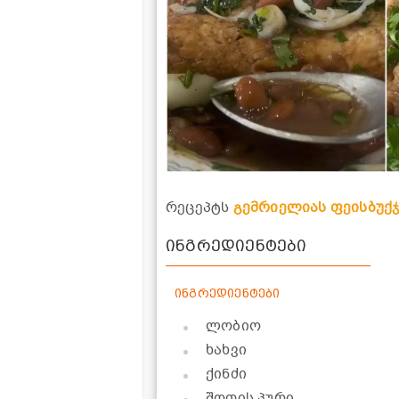
რეცეპტს
გემრიელიას ფეისბუქ
ინგრედიენტები
ინგრედიენტები
ლობიო
ხახვი
ქინძი
შოთის პური