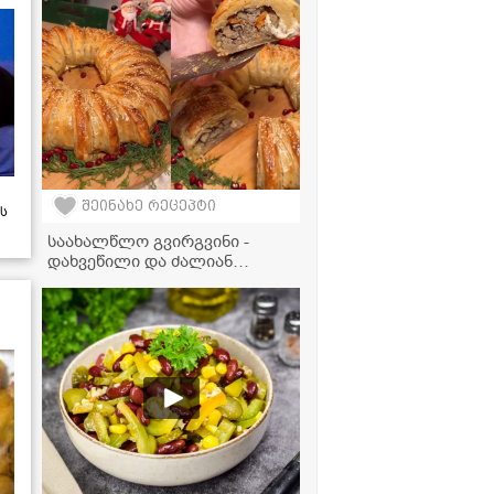
შეინახე რეცეპტი
ს
საახალწლო გვირგვინი -
დახვეწილი და ძალიან
გემრიელი ქათმის რულეტი
თქვენი სადღესასწაულო
სუფრისთვის