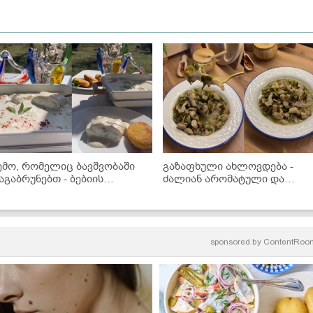
ემო, რომელიც ბავშვობაში
გაზაფხული ახლოვდება -
აგაბრუნებთ - ბებიის
ძალიან არომატული და
ანატოვარი გებჟალიას
გემრიელი სოკოს ჩაქაფული!
ეცეპტი
sponsored by
ContentRoo