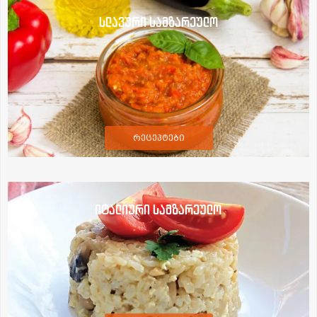
სლავური სამზარეულო
რეცეპტები
იტალიური სამზარეულო