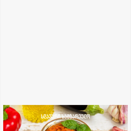
სლავური სამზარეულო