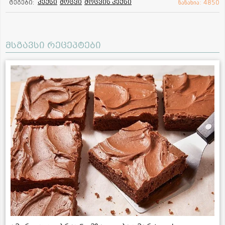
კექსი
მოცვი
მოცვის კექსი
ტეგები:
ნანახია: 4850
მსგავსი რეცეპტები