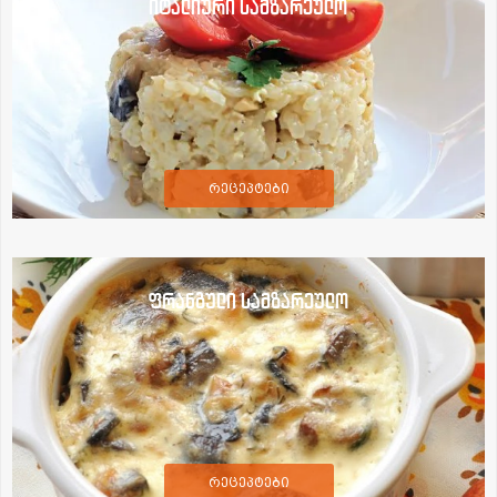
იტალიური სამზარეულო
რეცეპტები
ფრანგული სამზარეულო
რეცეპტები