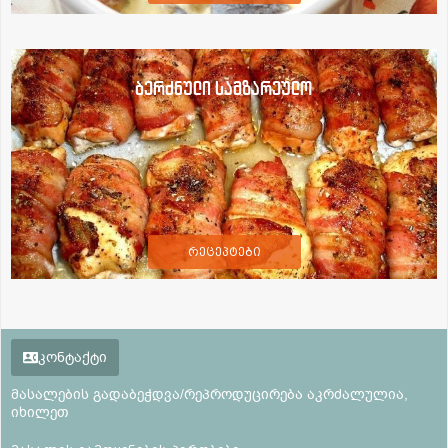
ბერძნული სამზარეულო
რეცეპტები
კონტაქტი
მასალების გადაბეჭდვა/რეპროდუცირება აკრძალულია,
იხილეთ