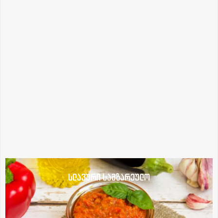
სლავური სამზარეულო