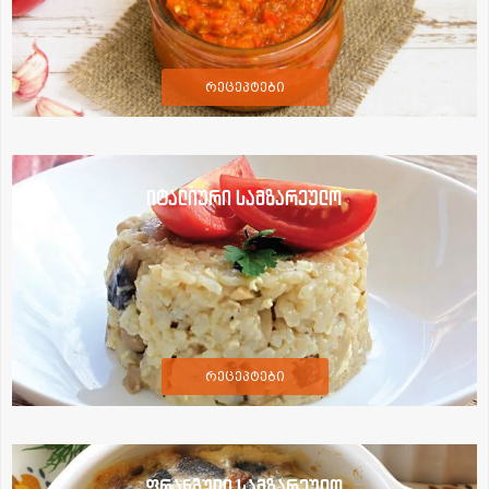
რეცეპტები
იტალიური სამზარეულო
რეცეპტები
ფრანგული სამზარეულო