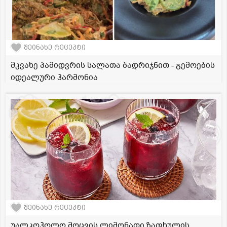
შეინახე რეცეპტი
მკვახე პამიდვრის სალათა ბადრიჯნით - გემოების
იდეალური ჰარმონია
შეინახე რეცეპტი
უალკოჰოლო მოცვის ლიმონათი ზაფხულის