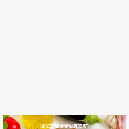
სლავური სამზარეულო