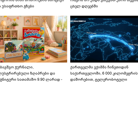
ოგორია მისი მოშორების მარტივი
რატომ არ უნდა ვთქვათ უარი თევზ
ა უსაფრთხო გზები
ცხელ დღეებში
აბავშვო ჟურნალი,
ქართველმა ექიმმა ჩინეთიდან
ლუსტრირებული ზღაპრები და
საქართველოში, 6 000 კილომეტრის
გნიტური სათამაშო 9.90 ლარად -
დაშორებით, ტელერობოტული
აბავშვო კარუსელში" ზღაპრების
ოპერაცია ჩაატარა - ისტორია
ერია დაიწყო
დაწერილია