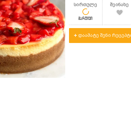
სირთულე
შეინახე
მარტივი
დაამატე შენი რეცეპტ