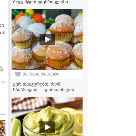
რეცეპტით უგემრიელესი
გამოდის!" - ბადრიჯანი
ფეტათი
ლი
ით
შეინახე რეცეპტი
292
ვერ დაიჯერებთ, რომ
სამარხვოა! – ფორთოხლის
მაფინები, რომლებიც პირში
დნება