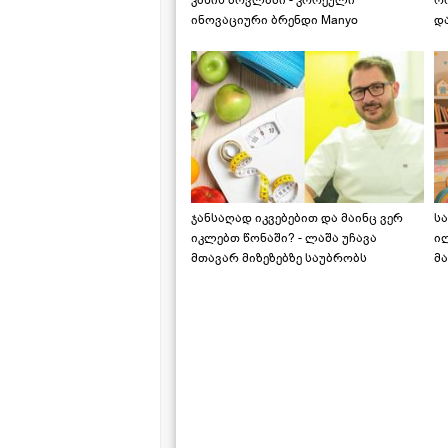
კანის მოვლაში - კორეული
რ
ინოვაციური ბრენდი Manyo
დ
საქართველოშია
ჯანსაღად იკვებებით და მაინც ვერ
ს
იკლებთ წონაში? - ლაშა უჩავა
ი
მთავარ მიზეზებზე საუბრობს
მა
"ს
ს