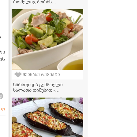
რომელიც ბორშს
განსაკუთრებულს ხდის -
იდეალური სადილის მარტივი
რეცეპტი!
რ
რი
ის
შეინახე რეცეპტი
სწრაფი და გემრიელი
სალათა თინუსით -
იდეალურია, როცა რამე
მსუბუქი გინდა!
883