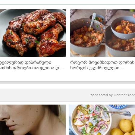
დეალურად დაბრაწული
როგორ მოვამზადოთ ღორის
ათმის ფრთები თაფლისა და
ხორცის უგემრიელესი
BQ-ს სოუსში - მარტივი
ჩაშუშული ბოსტნეულით? -
ეცეპტი
ძალიან გემრიელი და მარტი
რეცეპტი
sponsored by
ContentRoo