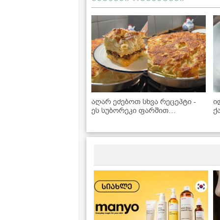
აღარ ეძებოთ სხვა რეცეპტი -
ი
ეს სუბორეკი ფარშით
ქ
იდეალურია!
B
რ