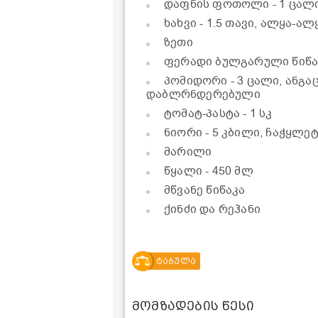
დაფნის ფოთოლი
- 1 ცალ
ხახვი
- 1.5 თავი, ალყა-ა
ზეთი
ფერადი ბულგარული წიწ
პომიდორი
- 3 ცალი, ანგ
დაბლრნდერებული
ტომატ-პასტა
- 1 სკ
ნიორი
- 5 კბილი, ჩაჭყლე
მარილი
წყალი
- 450 მლ
მწვანე წიწაკა
ქინძი და რეჰანი
ტაბულა
მომზადების წესი