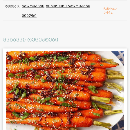
ბადრიჯანი
ნიგვზიანი ბადრიჯანი
ტეგები:
ნანახია:
5442
ნიგოზი
მსგავსი რეცეპტები