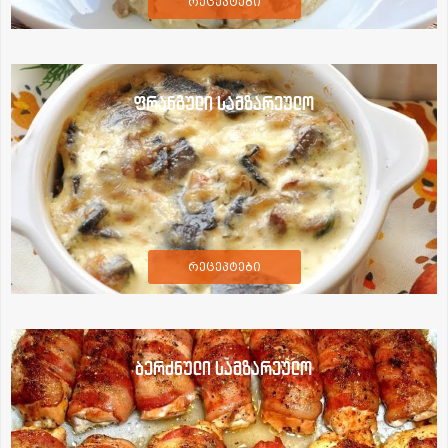
რეცეპტები
ფრანგული სამზარეულო
რეცეპტები
ბერძნული სამზარეულო