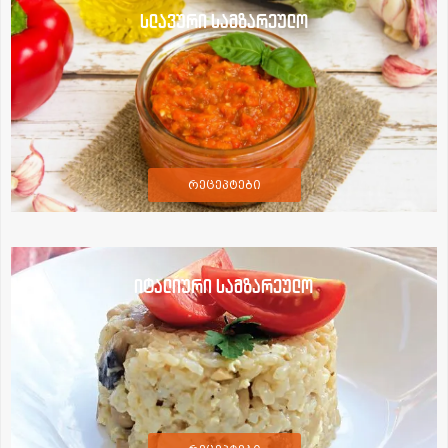
სლავური სამზარეულო
რეცეპტები
იტალიური სამზარეულო