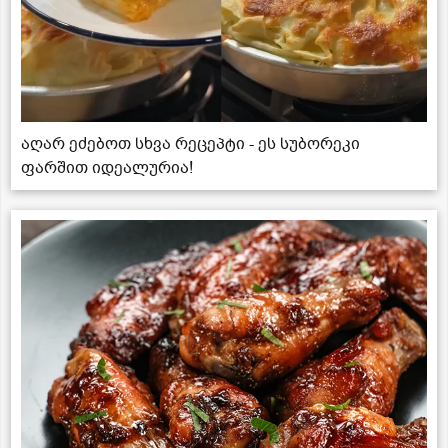
აღარ ეძებოთ სხვა რეცეპტი - ეს სუბორეკი
ფარშით იდეალურია!