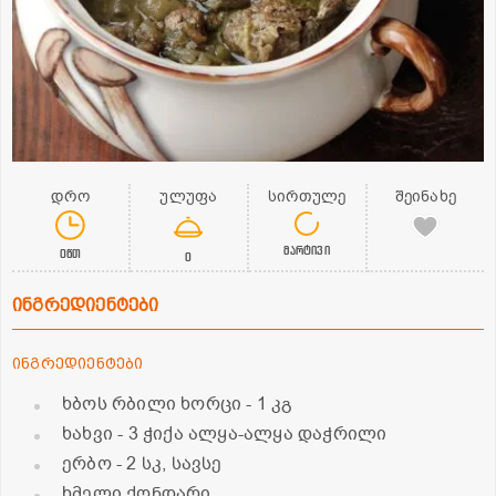
დრო
ულუფა
სირთულე
შეინახე
მარტივი
0წთ
0
ინგრედიენტები
ინგრედიენტები
ხბოს რბილი ხორცი
- 1 კგ
ხახვი
- 3 ჭიქა ალყა-ალყა დაჭრილი
ერბო
- 2 სკ, სავსე
ხმელი ქონდარი