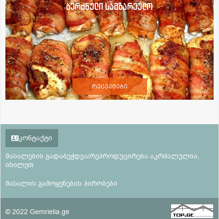
ბერძნული სამზარეულო
რეცეპტები
კონტაქტი
მასალების გადაბეჭდვა/რეპროდუცირება აკრძალულია,
იხილეთ
მასალის გამოყენების პირობები
© 2022 Gemrielia.ge