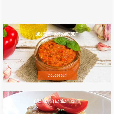
სლავური სამზარეულო
რეცეპტები
იტალიური სამზარეულო