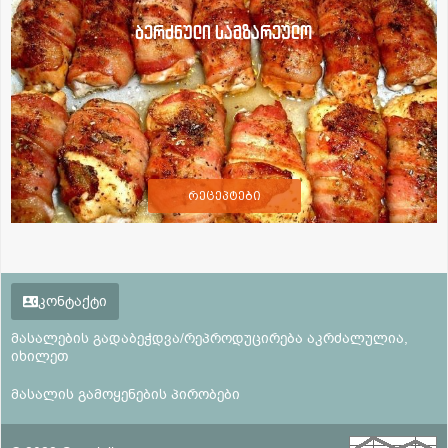
ბერძნული სამზარეულო
რეცეპტები
კონტაქტი
მასალების გადაბეჭდვა/რეპროდუცირება აკრძალულია,
იხილეთ
მასალის გამოყენების პირობები