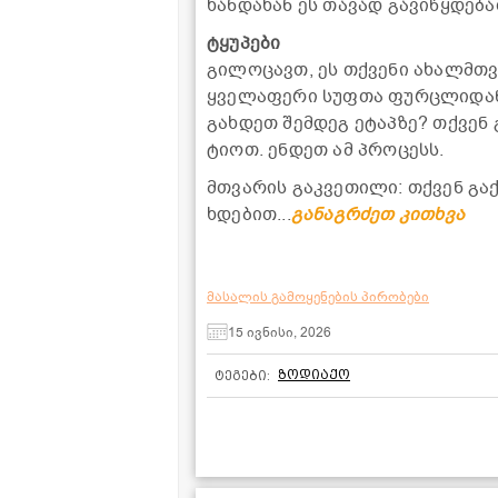
ხან­და­ხან ეს თა­ვად გა­ვი­წყდე­ბა
ტყუ­პე­ბი
გი­ლო­ცავთ, ეს თქვე­ნი ახალმთვა­
ყვე­ლა­ფე­რი სუფ­თა ფურ­ცლი­დან
გახ­დეთ შემ­დეგ ეტაპ­ზე? თქვენ 
ტი­ოთ. ენ­დეთ ამ პრო­ცესს.
მთვა­რის გაკ­ვე­თი­ლი: თქვენ გა
ხდე­ბით...
განაგრძეთ კითხვა
მასალის გამოყენების პირობები
15 ივნისი, 2026
ზოდიაქო
ტეგები: