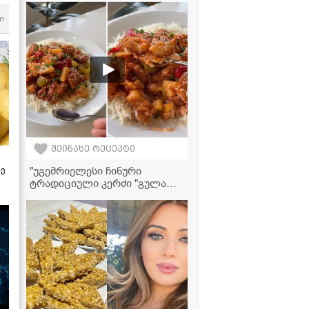
შეძლებთ!" - ვიდეორეცეპტი
m
შეინახე რეცეპტი
"უგემრიელესი ჩინური
ზე
ტრადიციული კერძი "გულაო",
რომელიც ძალიან მარტივად
მზადდება" - ქათამი ბრინჯთან
ერთად ტკბილ-ცხარე სოუსში