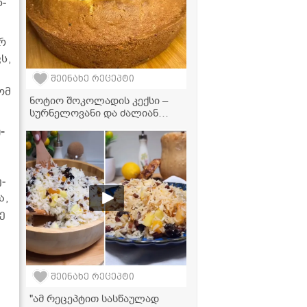
ნ­
არ
ვს,
შეინახე რეცეპტი
რომ
ნოტიო შოკოლადის კექსი –
სურნელოვანი და ძალიან
ფუმფულა დესერტი!
­
ე­
ა,
ლე
შეინახე რეცეპტი
"ამ რეცეპტით სასწაულად