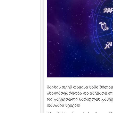
მა­ი­სის თვემ თა­ვი­სი სამი მძლავ
ახალმთვა­რე­ო­ბა და იშ­ვი­ა­თი ლუ
რი გაკ­ვე­თი­ლი წარ­სუ­ლის გაშ­ვე
თა­მა­შის წე­სებს!