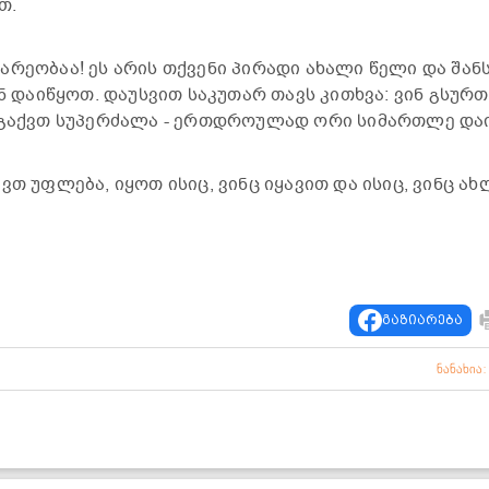
თ.
რე­ო­ბაა! ეს არის თქვე­ნი პი­რა­დი ახა­ლი წელი და შან­ს
 და­ი­წყოთ. და­უს­ვით სა­კუ­თარ თავს კი­თხვა: ვინ გსურთ
გაქვთ სუ­პერ­ძა­ლა - ერ­თდრო­უ­ლად ორი სი­მარ­თლე და­
ქვთ უფ­ლე­ბა, იყოთ ისიც, ვინც იყა­ვით და ისიც, ვინც ა
გაზიარება
ნანახია: