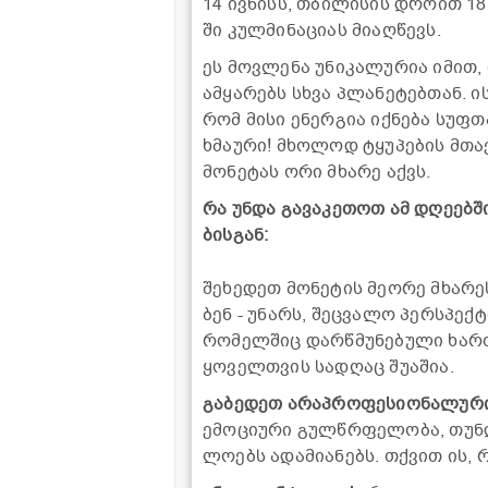
14 ივ­ნისს, თბი­ლი­სის დრო­ით 18:
ში კულ­მი­ნა­ცი­ას მი­აღ­წევს.
ეს მოვ­ლე­ნა უნი­კა­ლუ­რია იმით,
ამ­ყა­რებს სხვა პლა­ნე­ტებ­თან. ი
რომ მისი ენერ­გია იქ­ნე­ბა სუფ­თა,
ხმა­უ­რი! მხო­ლოდ ტყუ­პე­ბის მთა­
მო­ნე­ტას ორი მხა­რე აქვს.
რა უნდა გა­ვა­კე­თოთ ამ დღე­ებ­ში
ბის­გან:
შე­ხე­დეთ მო­ნე­ტის მე­ო­რე მხა­რ
ბენ - უნარს, შეც­ვა­ლო პერ­სპექ­ტ
რო­მელ­შიც დარ­წმუ­ნე­ბუ­ლი ხართ
ყო­ველ­თვის სა­დღაც შუ­ა­შია.
გა­ბე­დეთ არაპრო­ფე­სი­ო­ნა­ლუ­რი
ემო­ცი­უ­რი გულ­წრფე­ლო­ბა, თუნ­
ლო­ებს ადა­მი­ა­ნებს. თქვით ის, რ