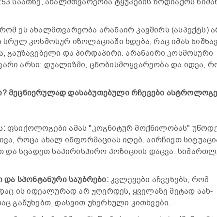
53 სა­ათ­ზე, ახალმთვა­რე­ო­ბა ტყუ­პე­ბის ზო­დი­ა­ქოს ნი­შა
 რომ ეს ახალმთვა­რე­ო­ბა არა­ნა­ირ კავ­შირს (ას­პექტს) 
ს სრულ კოს­მო­სურ იზო­ლა­ცი­ა­ში ხდე­ბა, რაც იმას ნიშ­ნა
 გა­უ­ზა­ვე­ბე­ლი და პირ­და­პი­რი. არა­ნა­ი­რი კოს­მო­სუ­რი
ვა­რი არსი: დუ­ა­ლიზ­მი, ცნო­ბის­მოყ­ვა­რე­ო­ბა და იდეა, 
? მეც­ნი­ე­რუ­ლად და­სა­ბუ­თე­ბუ­ლი რჩე­ვე­ბი ას­ტრო­ლო­გე
ეს: ფსი­ქო­ლო­გე­ბი ამას "კოგ­ნი­ტურ მოქ­ნი­ლო­ბას" უწო­დ
ი­ვა, როცა ახალ ინ­ფორ­მა­ცი­ას იღებ. აირ­ჩი­ეთ სი­ტუ­ა­ცი
 და სცა­დეთ სა­პი­რის­პი­რო პო­ზი­ცი­ის დაც­ვა. სი­მარ­თ
 და სპონ­ტა­ნუ­რი სა­უბ­რე­ბი:
კვლე­ვე­ბი აჩ­ვე­ნებს, რომ
დაც ის იდე­ა­ლუ­რად არ ჟღერ­დეს, ყვე­ლა­ზე მე­ტად აახ­
აც გა­წუ­ხებთ, დას­ვით უხერ­ხუ­ლი კი­თხვე­ბი.