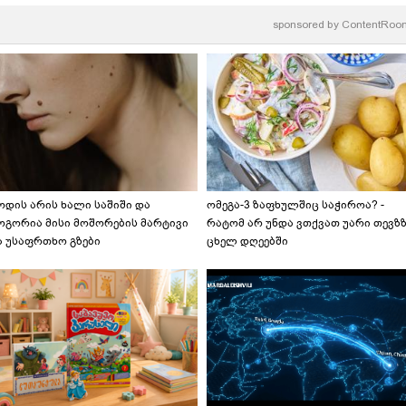
sponsored by
ContentRoo
ოდის არის ხალი საშიში და
ომეგა-3 ზაფხულშიც საჭიროა? -
ოგორია მისი მოშორების მარტივი
რატომ არ უნდა ვთქვათ უარი თევზ
ა უსაფრთხო გზები
ცხელ დღეებში