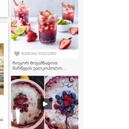
რეცეპტი
შეინახე რეცეპტი
როგორ მოვამზადოთ
მარწყვის უალკოჰოლო
მოხიტო სახლის პირობებში
ას