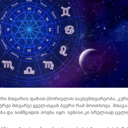
­რი მთვა­რის ფა­ზით (მო­რი­ე­ლის სავ­სემ­თვა­რე­ო­ბა, კუ­
რ­ჯი მთვა­რე) ყვე­ლას­გან ბევ­რი რამ მო­ი­თხო­ვა. მთა­ვა
­ბა და სიმ­შვი­დის პოვ­ნა იყო. ივ­ნი­სი კი სრუ­ლი­ად ცვლ