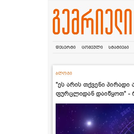
დესერტი
ცომეული
სტატიები
ბლოგი
"ეს არის თქვე­ნი პი­რა­დი 
ფურ­ცლი­დან და­ი­წყოთ" 