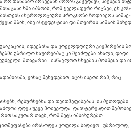
ორ თა­ნა­ბარ არ­ჩე­ვანს შო­რის გა­ჭე­დავს, საქ­მე­ში ინ­ტ
ში­ნა­გა­ნი ხმა ამ­ბობს, რომ ყვე­ლა­ფე­რი რიგ­ზეა, ეს კოს
­ე­ბის­თვის.ას­ტრო­ლო­გი­უ­რი პროგ­ნო­ზი ზო­დი­ა­ქოს ნიშ­ნე­
ე­ნი მზის, ისე ას­ცე­დენ­ტი­სა და მთვა­რის ნიშ­ნის მი­ხედ
ი­კა­ცი­ის, იდე­ე­ბი­სა და ყო­ველ­დღი­უ­რი კავ­ში­რე­ბის ზ
­რებ­ში უბ­რა­ლო სა­უბ­რებ­მაც კი შე­იძ­ლე­ბა ახა­ლი, დიდი
­ფუძ­ვე­ლი. მთა­ვა­რია - ის­წავ­ლოთ სხვე­ბის მოს­მე­ნა და 
.
ადა­მი­ან­მა, ვი­საც შეხ­ვდე­ბით, იცის ისე­თი რამ, რაც
სებს, რე­სურ­სებ­სა და თვით­შე­ფა­სე­ბას. ის მე­თო­დე­ბი,
საძ­ლოა დღეს უკვე მოძ­ველ­და. და­ინ­ტე­რეს­დით შე­მო­სავ
­რით სა­კუ­თარ თავს, რომ მეტს იმ­სა­ხუ­რებთ.
ით­შე­ფა­სე­ბა არა­სო­დეს ყო­ფი­ლა სა­და­ვო - უბ­რა­ლოდ,