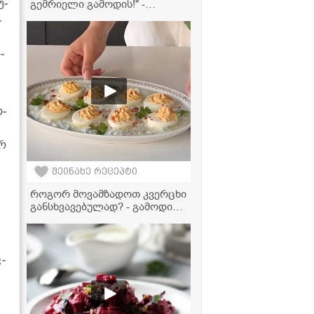
უ­
გემრიელი გამოდის!" -
გამომცხვარი გოგრა ტკბილი
­
ბრინჯითა და ჩირეულით
­
ო­
არ
შეინახე რეცეპტი
როგორ მოვამზადოთ კვერცხი
განსხვავებულად? - გამოდის
ძალიან ჯანსაღი და
გემრიელი
­