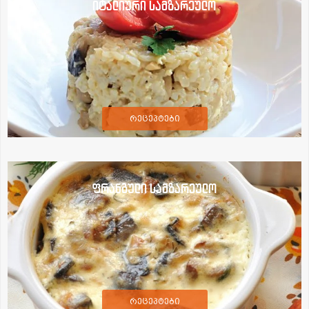
იტალიური სამზარეულო
რეცეპტები
ფრანგული სამზარეულო
რეცეპტები