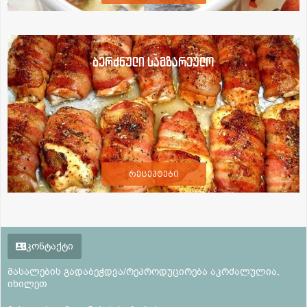
ბერძნული სამზარეულო
რეცეპტები
კონტაქტი
მასალების გადაბეჭდვა/რეპროდუცირება აკრძალულია,
იხილეთ