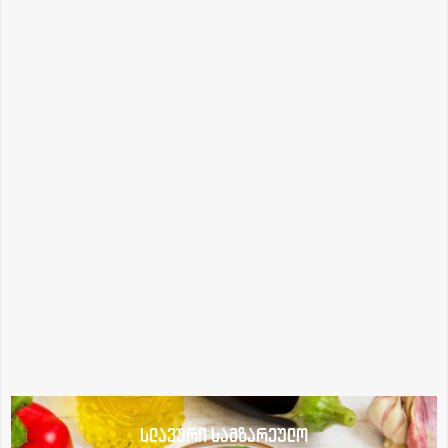
სლავური სამზარეულო