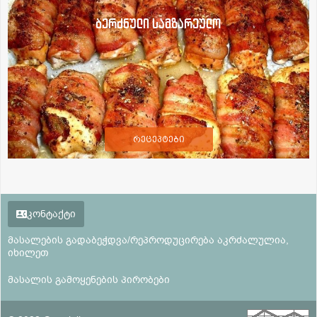
ბერძნული სამზარეულო
რეცეპტები
კონტაქტი
მასალების გადაბეჭდვა/რეპროდუცირება აკრძალულია,
იხილეთ
მასალის გამოყენების პირობები