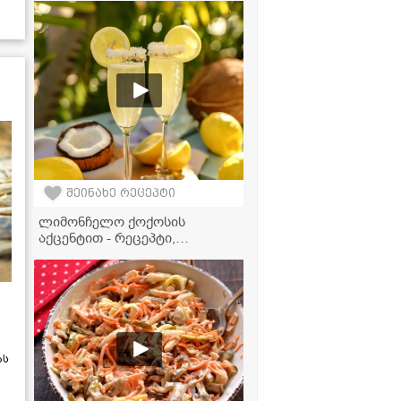
ვეგანური ტოლმა ვაზის
ფოთოლში
შეინახე რეცეპტი
ლიმონჩელო ქოქოსის
აქცენტით - რეცეპტი,
რომელიც თქვენს
წარმოდგენას შეცვლის ამ
სასმელზე!
ას