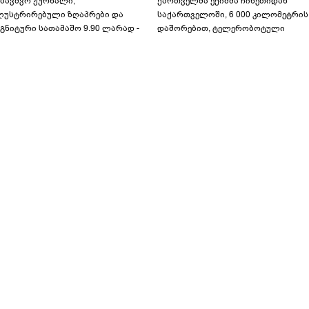
აბავშვო ჟურნალი,
ქართველმა ექიმმა ჩინეთიდან
ლუსტრირებული ზღაპრები და
საქართველოში, 6 000 კილომეტრის
გნიტური სათამაშო 9.90 ლარად -
დაშორებით, ტელერობოტული
აბავშვო კარუსელში" ზღაპრების
ოპერაცია ჩაატარა - ისტორია
ერია დაიწყო
დაწერილია