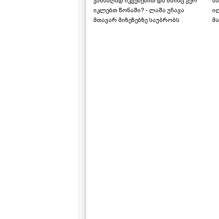
ჯანსაღად იკვებებით და მაინც ვერ
ს
იკლებთ წონაში? - ლაშა უჩავა
ი
მთავარ მიზეზებზე საუბრობს
მა
"ს
ს