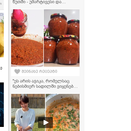
წუთში - უმარტივესი და
m
ძალიან გემრიელი დესერტი,
რომელსაც ღუმელი არ
სჭირდება!
ზე
შეინახე რეცეპტი
"ეს არის აჯიკა, რომელსაც
ნებისმიერ სადილში ვიყენებ
და უბრალოდ პურზე
წასმულიც საოცრებაა!" -
აჯიკის ვიდეორეცეპტი
ტყემლით