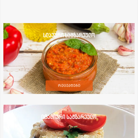
სლავური სამზარეულო
რეცეპტები
იტალიური სამზარეულო