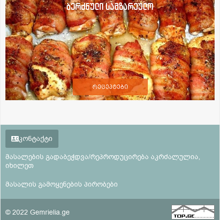
ბერძნული სამზარეულო
რეცეპტები
კონტაქტი
მასალების გადაბეჭდვა/რეპროდუცირება აკრძალულია,
იხილეთ
მასალის გამოყენების პირობები
© 2022 Gemrielia.ge