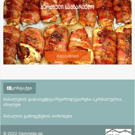
ბერძნული სამზარეულო
რეცეპტები
კონტაქტი
მასალების გადაბეჭდვა/რეპროდუცირება აკრძალულია,
იხილეთ
მასალის გამოყენების პირობები
© 2022 Gemrielia.ge