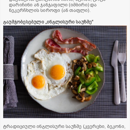
დარიჩინი ან ჯანჯაფილი (იმბირი) და
ნეკერჩხლის სიროფი (ან თაფლი).
გაუმჯობესებული „ინგლისური საუზმე“
ტრადიციული ინგლისური საუზმე (კვერცხი, ბეკონი,