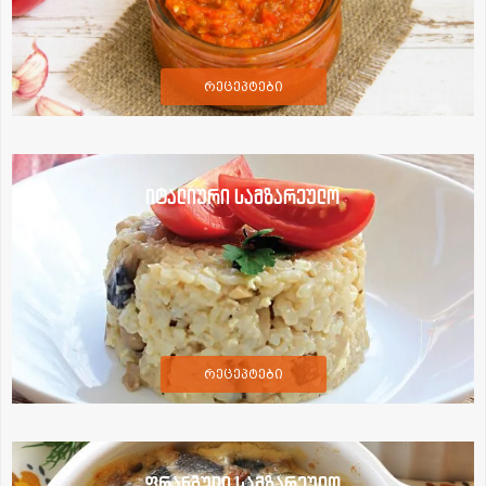
რეცეპტები
იტალიური სამზარეულო
რეცეპტები
ფრანგული სამზარეულო