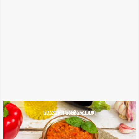
სლავური სამზარეულო