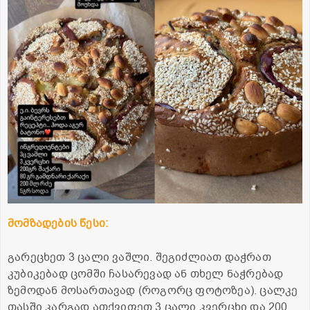
მომზადების წესი:
გარეცხეთ 3 ცალი ვაშლი. შეგიძლიათ დაჭრათ
კუბიკებად ცომში ჩასარევად ან თხელ ნაჭრებად
ზემოდან მოსართავად (როგორც ფოტოზეა). ცალკე
თასში კარგად ათქვიფეთ 3 ცალი კვერცხი და 200