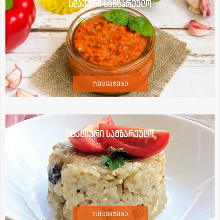
სლავური სამზარეულო
რეცეპტები
იტალიური სამზარეულო
რეცეპტები