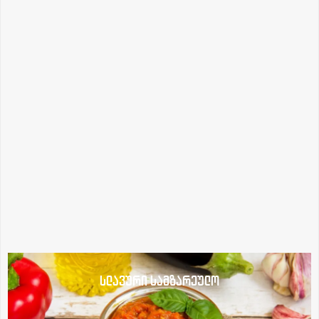
სლავური სამზარეულო