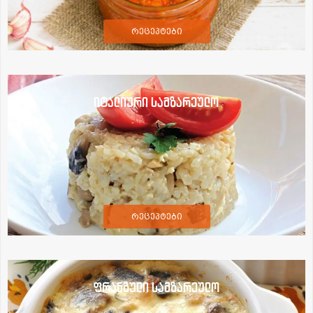
რეცეპტები
იტალიური სამზარეულო
რეცეპტები
ფრანგული სამზარეულო