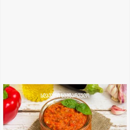
სლავური სამზარეულო