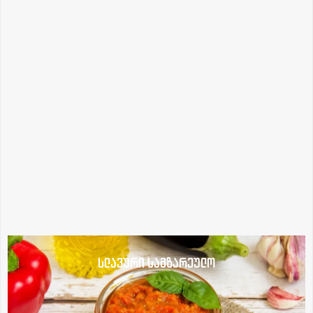
სლავური სამზარეულო