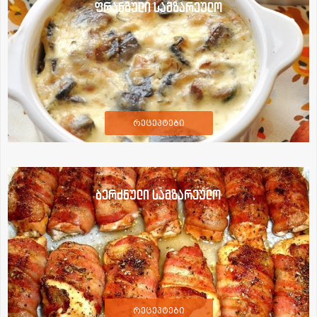
ფრანგული სამზარეულო
რეცეპტები
ბერძნული სამზარეულო
რეცეპტები