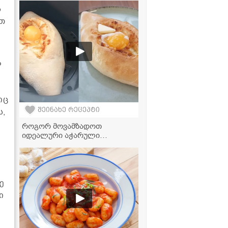
ს
ით
ა
იც
შეინახე რეცეპტი
ს,
როგორ მოვამზადოთ
იდეალური აჭარული
ხაჭაპური აეროგრილში? -
მარტივი და გემრიელი
რეცეპტი
ე
ი