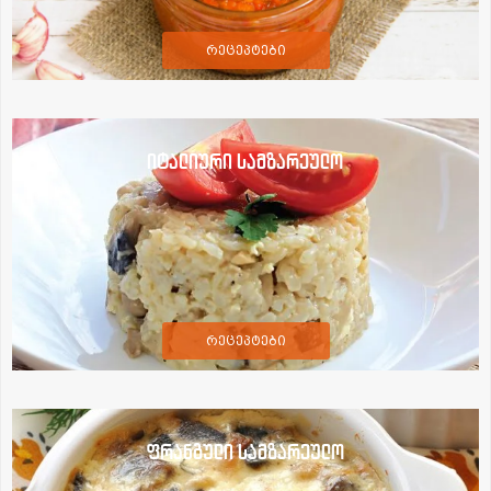
რეცეპტები
იტალიური სამზარეულო
რეცეპტები
ფრანგული სამზარეულო