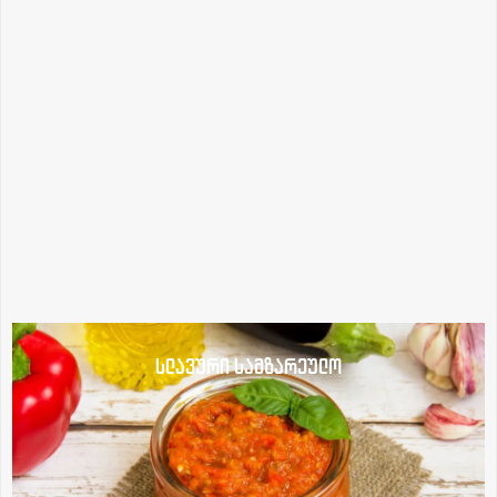
სლავური სამზარეულო