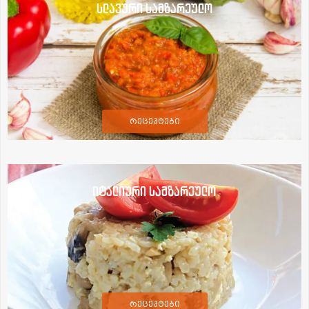
სლავური სამზარეულო
რეცეპტები
იტალიური სამზარეულო
რეცეპტები