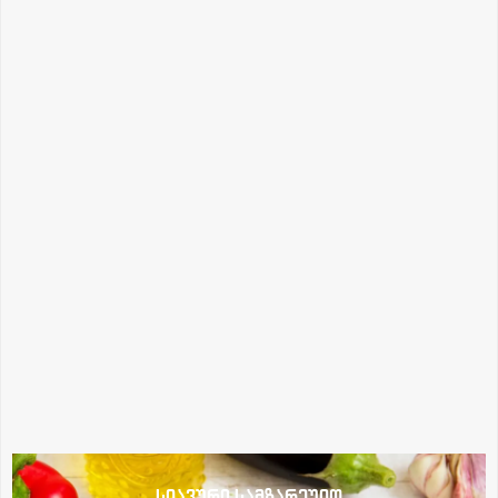
სლავური სამზარეულო