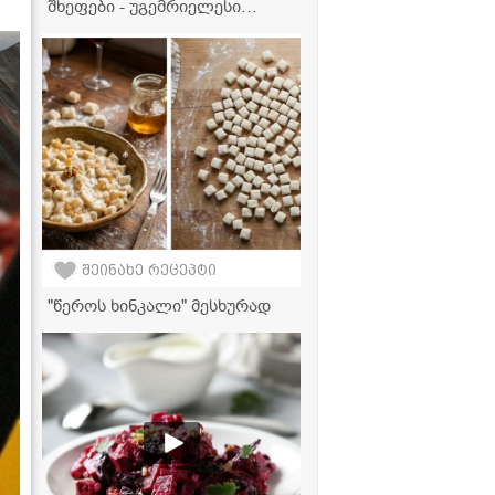
შხეფები - უგემრიელესი
შემწვარი პელმენი
აეროგრილში სულ რაღაც 15
წუთში!
შეინახე რეცეპტი
"წეროს ხინკალი" მესხურად