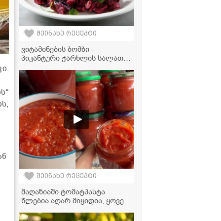
შეინახე რეცეპტი
ვიტამინების ბომბი -
პიკანტური ჭარხლის სალათა
ნიგვზითა და ფეტათი
ი.
ს“
ს,
ან
შეინახე რეცეპტი
მაღაზიაში ტომატპასტა
წლებია აღარ მიყიდია, ყოველ
ზაფხულს ასე ვიმარაგებ
ზამთრისთვის! - ნაცადი