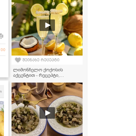
რეცეპტი
700
შეინახე რეცეპტი
ლიმონჩელო ქოქოსის
აქცენტით - რეცეპტი,
რომელიც თქვენს
წარმოდგენას შეცვლის ამ
სასმელზე!
m