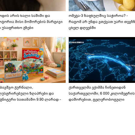
ოდის არის ხალი საშიში და
ომეგა-3 ზაფხულშიც საჭიროა? -
ოგორია მისი მოშორების მარტივი
რატომ არ უნდა ვთქვათ უარი თევზ
ა უსაფრთხო გზები
ცხელ დღეებში
აბავშვო ჟურნალი,
ქართველმა ექიმმა ჩინეთიდან
ლუსტრირებული ზღაპრები და
საქართველოში, 6 000 კილომეტრის
გნიტური სათამაშო 9.90 ლარად -
დაშორებით, ტელერობოტული
აბავშვო კარუსელში" ზღაპრების
ოპერაცია ჩაატარა - ისტორია
ერია დაიწყო
დაწერილია