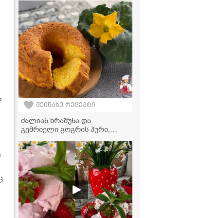
.
სავსე კერძი სულ რაღაც 20
წუთში!
ა
შეინახე რეცეპტი
ძალიან ხრაშუნა და
გემრიელი გოგრის პური,
იდეალურია თაფლთან და
კარაქთან ერთად
ი
მისართმევად
ც