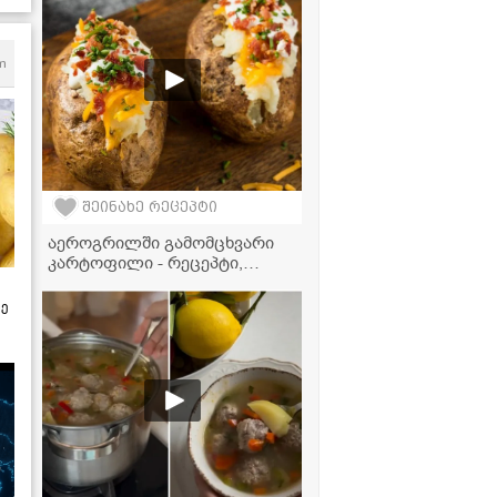
ოჯახში ნადუღი არ უყვართ,
ამიტომ მაწვნით მოვამზადე" -
ელგა ტაბატაძის გებჟალიას
ვიდეორეცეპტი
m
შეინახე რეცეპტი
აეროგრილში გამომცხვარი
კარტოფილი - რეცეპტი,
რომელიც აუცილებლად უნდა
სცადოთ!
ზე