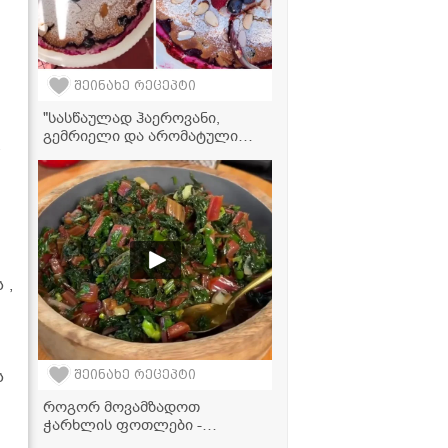
შეინახე რეცეპტი
"სასწაულად ჰაეროვანი,
გემრიელი და არომატული
.
ალადასტურის კობლერი,
რომელიც ძალიან მარტივად
მზადდება!" - მკითხველის
ვიდეორეცეპტი
 ,
ს
შეინახე რეცეპტი
როგორ მოვამზადოთ
ჭარხლის ფოთლები -
უგემრიელესი და ვიტამინებით