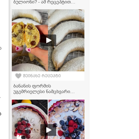
ბულიონი? - ამ რეცეპტით
სასწაულად გემრიელი
გამოდის!
ს
შეინახე რეცეპტი
ბანანის ფორმის
უგემრიელესი ნამცხვარი
,
ვაშლისა და ხაჭოს
გულსართით - დესერტი,
რომელიც პირში დნება!
ს