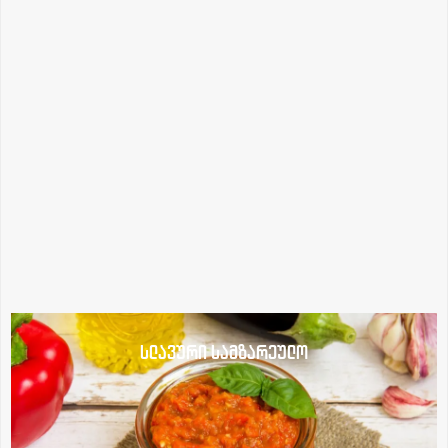
სლავური სამზარეულო