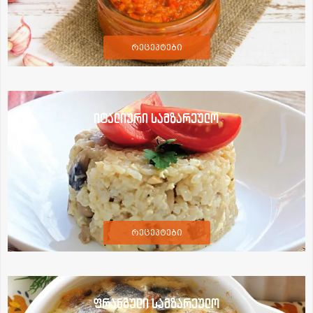
რეცეპტები
იტალიური სამზარეულო
რეცეპტები
ფრანგული სამზარეულო