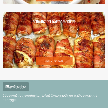
ბერძნული სამზარეულო
რეცეპტები
კონტაქტი
მასალების გადაბეჭდვა/რეპროდუცირება აკრძალულია,
იხილეთ