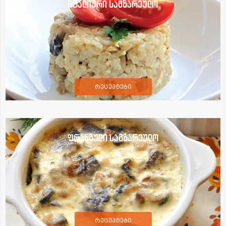
იტალიური სამზარეულო
რეცეპტები
ფრანგული სამზარეულო
რეცეპტები