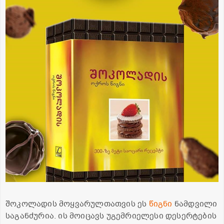
შოკოლადის მოყვარულთათვის ეს
წიგნი
ნამდვილი
საგანძურია. ის მოიცავს უგემრიელესი დესერტების