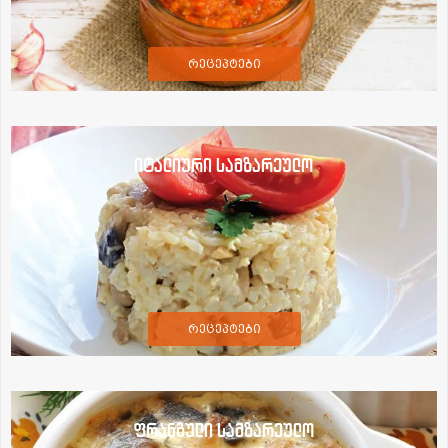
რეცეპტები
იტალიური სამზარეულო
რეცეპტები
ფრანგული სამზარეულო