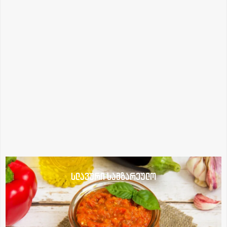
სლავური სამზარეულო