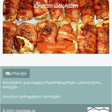
ბერძნული სამზარეულო
რეცეპტები
კონტაქტი
მასალების გადაბეჭდვა/რეპროდუცირება აკრძალულია,
იხილეთ
მასალის გამოყენების პირობები
© 2022 Gemrielia.ge