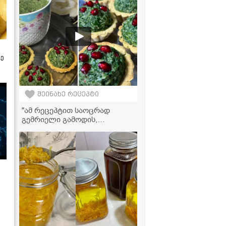
ზე
შეინახე რეცეპტი
"ამ რეცეპტით საოცრად
გემრიელი გამოდის,
აუცილებლად სცადეთ ასე
მომზადება!" - ისპანახის
მომზადება მჭადებთან ერთად
აეროგრილში