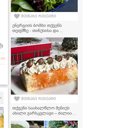
შეინახე რეცეპტი
ენერგიის ბომბი თქვენს
თეფშზე - თინუსისა და
ავოკადოს უგემრიელესი
სალათის რეცეპტი
694
m
შეინახე რეცეპტი
თქვენი საახალწლო მენიუს
ახალი ვარსკვლავი – ძალიან
გემრიელი და ელეგანტური
სალათა "მიმოზა"