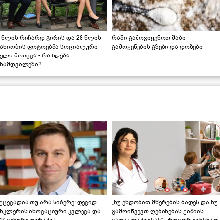
 წლის რიჩარდ გირის და 28 წლის
რაში გამოვიყენოთ შაბი -
სახიობის ფოტოებმა სოციალური
გამოყენების გზები და დოზები
ელი მოიცვა - რა ხდება
ინამდვილეში?
ქცევადია თუ არა სიბერე: დევიდ
„ნუ ენდობით მწერების ბადეს და ნუ
ინკლერის ინოვაციური კვლევა და
გამოიწვევთ ღებინებას ქიმიის
K გენური თერაპია
გადაყლაპვისას“ - როგორ ვიხსნათ